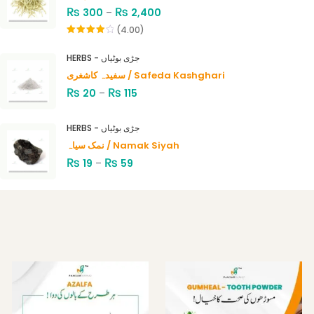
₨
₨
300
–
2,400
(4.00)
Rated
4.00
out
HERBS - جڑی بوٹیاں
of 5
سفیدہ کاشغری / Safeda Kashghari
₨
₨
20
–
115
HERBS - جڑی بوٹیاں
نمک سیاہ / Namak Siyah
₨
₨
19
–
59