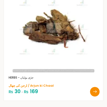
HERBS - جڑی بوٹیاں
ارجن کی چھال / Arjun ki Chaal
30
169
₨
₨
–