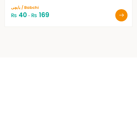
بابچی / Babchi
40
169
₨
₨
–