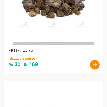
HERBS - جڑی بوٹیاں
سپستاں / Sapistan
30
169
₨
₨
–