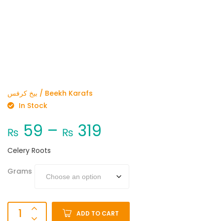
بیخ کرفس / Beekh Karafs
In Stock
59
–
319
₨
₨
Celery Roots
Grams
ADD TO CART