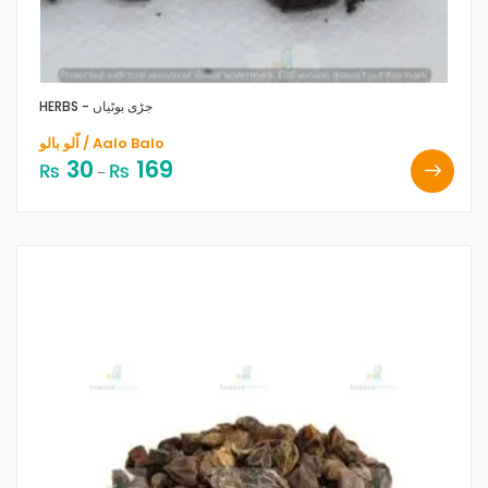
HERBS - جڑی بوٹیاں
اّلو بالو / Aalo Balo
30
169
₨
₨
–