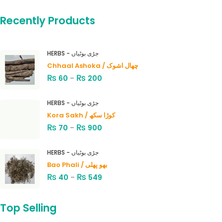
Recently Products
HERBS - جڑی بوٹیاں
Chhaal Ashoka / چھال اشوک
₨
₨
60
–
200
HERBS - جڑی بوٹیاں
Kora Sakh / کوڑا سکھ
₨
₨
70
–
900
HERBS - جڑی بوٹیاں
Bao Phali / بھو پھلی
₨
₨
40
–
549
Top Selling