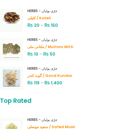
HERBS - جڑی بوٹیاں
کٹیلی / Kateli
₨
₨
20
–
150
HERBS - جڑی بوٹیاں
ملتانی مٹی / Multani Mitti
₨
₨
10
–
50
HERBS - جڑی بوٹیاں
گوند کندر / Gond Kundar
₨
₨
119
–
1,400
Top Rated
HERBS - جڑی بوٹیاں
سفید موصلی / Safed Musli