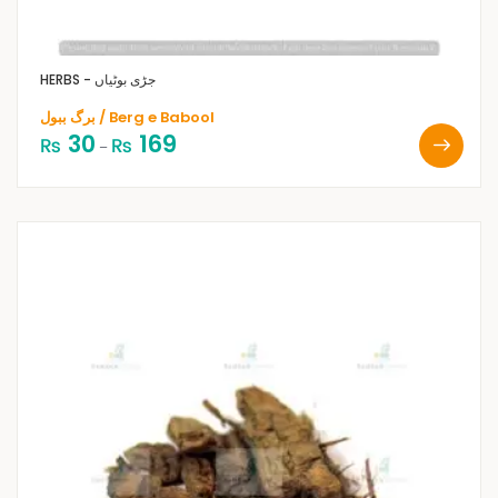
HERBS - جڑی بوٹیاں
برگ ببول / Berg e Babool
30
169
₨
₨
–