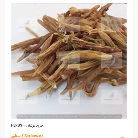
HERBS - جڑی بوٹیاں
ستاور / Satawar