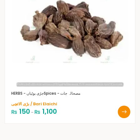
Spices - مصحالہ جات
HERBS - جڑی بوٹیاں
بڑی الائچی / Bari Elaichi
150
1,100
₨
₨
–