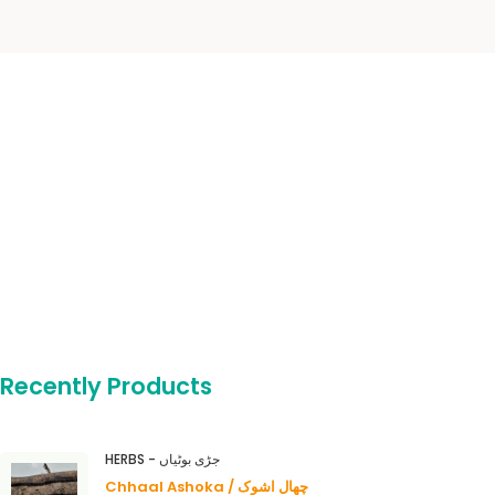
Recently Products
HERBS - جڑی بوٹیاں
Chhaal Ashoka / چھال اشوک