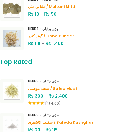
ملتانی مٹی / Multani Mitti
₨
₨
10
–
50
HERBS - جڑی بوٹیاں
گوند کندر / Gond Kundar
₨
₨
119
–
1,400
Top Rated
HERBS - جڑی بوٹیاں
سفید موصلی / Safed Musli
₨
₨
300
–
2,400
(4.00)
Rated
4.00
out
HERBS - جڑی بوٹیاں
of 5
سفیدہ کاشغری / Safeda Kashghari
₨
₨
20
–
115