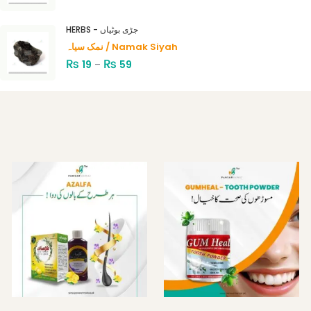
HERBS - جڑی بوٹیاں
نمک سیاہ / Namak Siyah
₨
₨
19
–
59