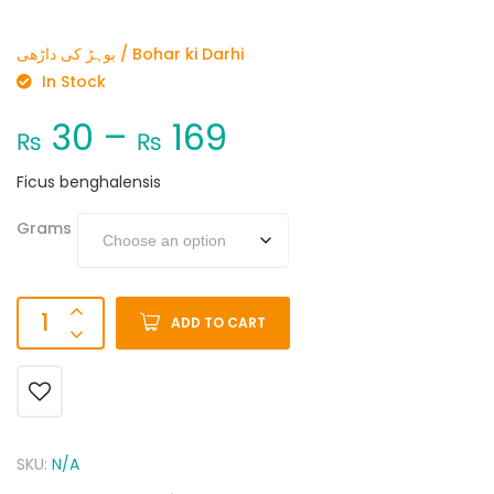
بوہڑ کی داڑھی / Bohar ki Darhi
In Stock
30
–
169
₨
₨
Ficus benghalensis
Grams
ADD TO CART
SKU:
N/A