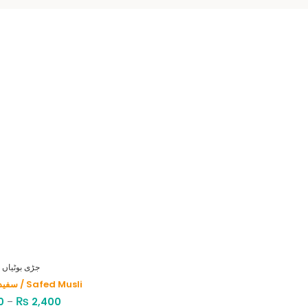
HERBS - جڑی بوٹیاں
سفید موصلی / Safed Musli
₨
0
–
2,400