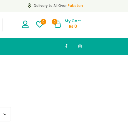
Pakistan
Delivery to All Over
My Cart
0
0
₨
0