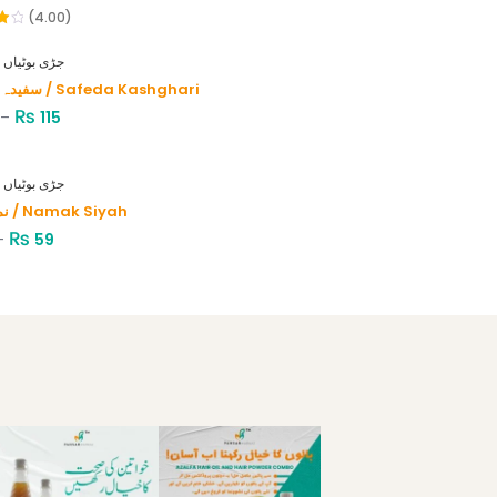
(4.00)
HERBS - جڑی بوٹیاں
سفیدہ کاشغری / Safeda Kashghari
₨
–
115
HERBS - جڑی بوٹیاں
نمک سیاہ / Namak Siyah
₨
–
59