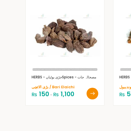
Spices - مصحالہ جات
HERBS - جڑی بوٹیاں
بڑی الائچی / Bari Elaichi
150
1,100
5
₨
₨
₨
–