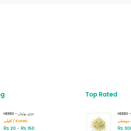
ng
Top Rated
HERBS - جڑی بوٹیاں
کٹیلی / Kateli
₨
₨
₨
20
–
150
30