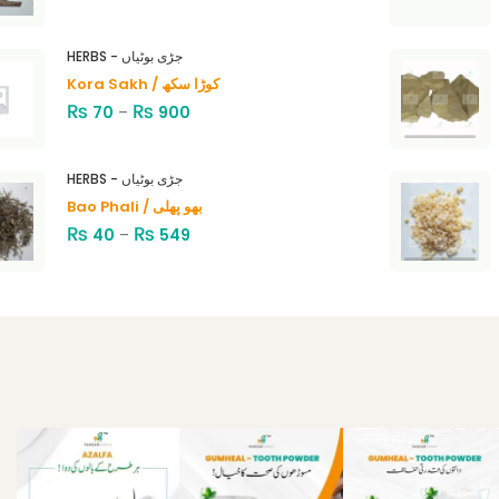
HERBS - جڑی بوٹیاں
Kora Sakh / کوڑا سکھ
₨
₨
70
–
900
HERBS - جڑی بوٹیاں
Bao Phali / بھو پھلی
₨
₨
40
–
549