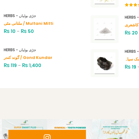
Rated
4.00
out
HERBS - جڑی بوٹیاں
of 5
ملتانی مٹی / Multani Mitti
₨
₨
10
–
50
₨
20
HERBS - جڑی بوٹیاں
گوند کندر / Gond Kundar
₨
₨
119
–
1,400
₨
19