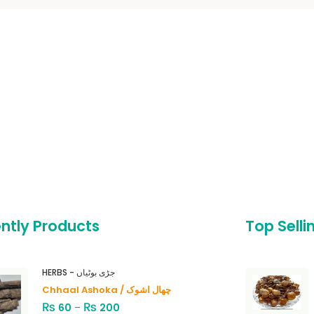
ntly Products
Top Selli
HERBS - جڑی بوٹیاں
Chhaal Ashoka / چھال اشوک
₨
₨
60
–
200