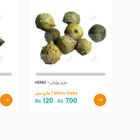
HERBS - جڑی بوٹیاں
مازو سبز / Mazu Sabz
120
700
₨
₨
–