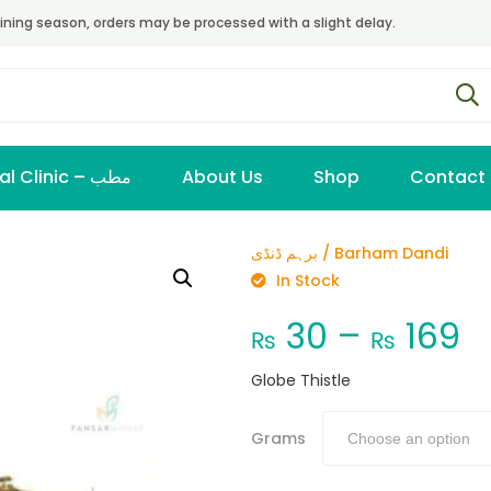
ining season, orders may be processed with a slight delay.
Virtual Clinic – مطب
About Us
Shop
Contact
برہم ڈنڈی / Barham Dandi
In Stock
30
–
169
₨
₨
Globe Thistle
Grams