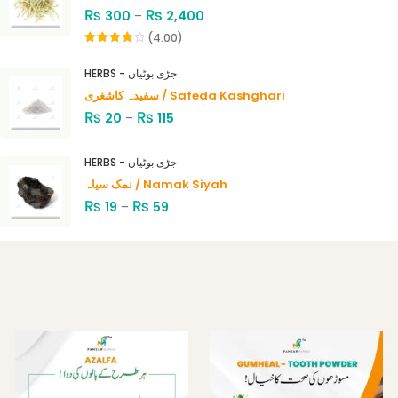
₨
₨
300
–
2,400
(4.00)
Rated
4.00
out
HERBS - جڑی بوٹیاں
of 5
سفیدہ کاشغری / Safeda Kashghari
₨
₨
20
–
115
HERBS - جڑی بوٹیاں
نمک سیاہ / Namak Siyah
₨
₨
19
–
59