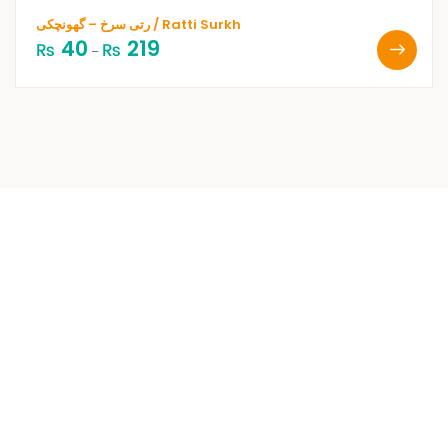
رتی سرخ – گھونچکی / Ratti Surkh
40
219
₨
₨
–