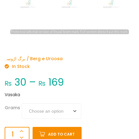
برگ اڑوسہ / Berg e Uroosa
In Stock
30
–
169
₨
₨
Vasaka
Grams
ADD TO CART