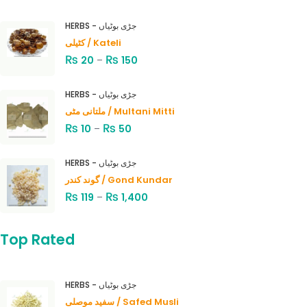
HERBS - جڑی بوٹیاں
کٹیلی / Kateli
₨
₨
20
–
150
HERBS - جڑی بوٹیاں
ملتانی مٹی / Multani Mitti
₨
₨
10
–
50
HERBS - جڑی بوٹیاں
گوند کندر / Gond Kundar
₨
₨
119
–
1,400
Top Rated
HERBS - جڑی بوٹیاں
سفید موصلی / Safed Musli