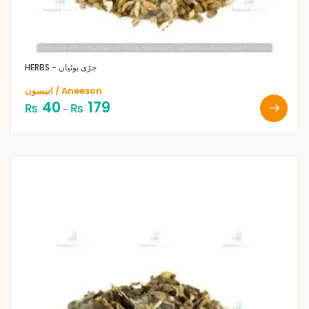
HERBS - جڑی بوٹیاں
انیسوں / Aneeson
40
179
₨
₨
–