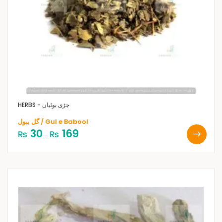
HERBS - جڑی بوٹیاں
گل ببول / Gul e Babool
30
169
₨
₨
–