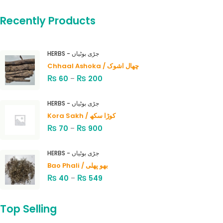
Recently Products
HERBS - جڑی بوٹیاں
Chhaal Ashoka / چھال اشوک
₨
₨
60
–
200
HERBS - جڑی بوٹیاں
Kora Sakh / کوڑا سکھ
₨
₨
70
–
900
HERBS - جڑی بوٹیاں
Bao Phali / بھو پھلی
₨
₨
40
–
549
Top Selling