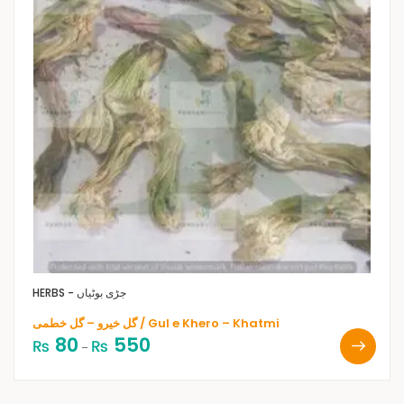
HERBS - جڑی بوٹیاں
گل خیرو – گل خطمی / Gul e Khero – Khatmi
80
550
₨
₨
–