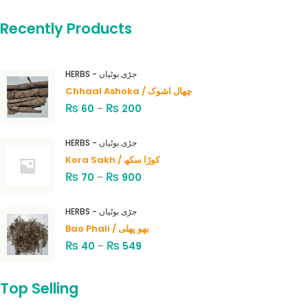
Recently Products
HERBS - جڑی بوٹیاں
Chhaal Ashoka / چھال اشوک
₨
₨
60
–
200
HERBS - جڑی بوٹیاں
Kora Sakh / کوڑا سکھ
₨
₨
70
–
900
HERBS - جڑی بوٹیاں
Bao Phali / بھو پھلی
₨
₨
40
–
549
Top Selling