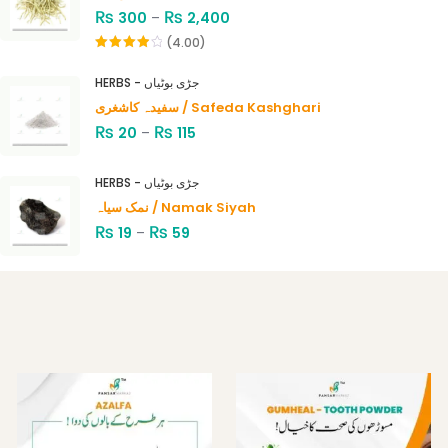
₨
₨
300
–
2,400
(4.00)
Rated
4.00
out
HERBS - جڑی بوٹیاں
of 5
سفیدہ کاشغری / Safeda Kashghari
₨
₨
20
–
115
HERBS - جڑی بوٹیاں
نمک سیاہ / Namak Siyah
₨
₨
19
–
59