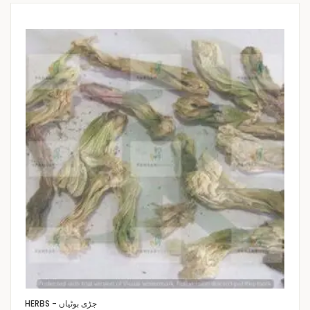
HERBS - جڑی بوٹیاں