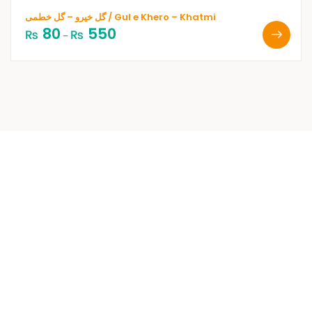
گل خیرو – گل خطمی / Gul e Khero – Khatmi
80
550
₨
₨
–