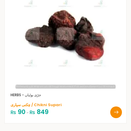
HERBS - جڑی بوٹیاں
چکنی سپاری / Chikni Supari
90
849
₨
₨
–