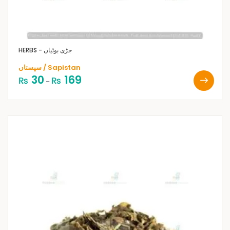
HERBS - جڑی بوٹیاں
سپستاں / Sapistan
30
169
₨
₨
–