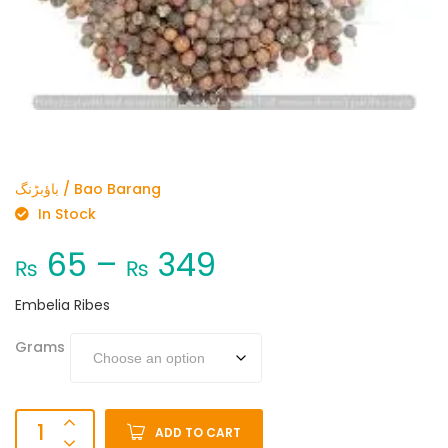
باؤبڑنگ / Bao Barang
In Stock
65
–
349
₨
₨
Embelia Ribes
Grams
ADD TO CART