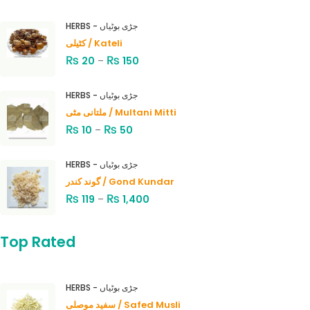
HERBS - جڑی بوٹیاں
کٹیلی / Kateli
₨
₨
20
–
150
HERBS - جڑی بوٹیاں
ملتانی مٹی / Multani Mitti
₨
₨
10
–
50
HERBS - جڑی بوٹیاں
گوند کندر / Gond Kundar
₨
₨
119
–
1,400
Top Rated
HERBS - جڑی بوٹیاں
سفید موصلی / Safed Musli