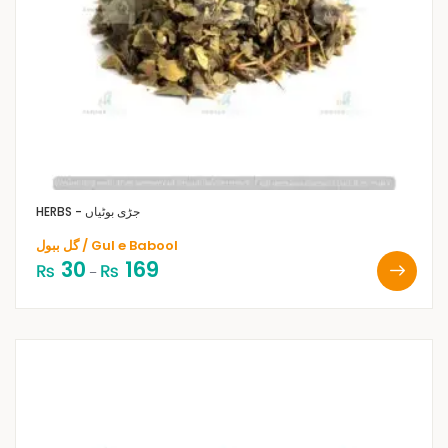
HERBS - جڑی بوٹیاں
گل ببول / Gul e Babool
30
169
₨
₨
–