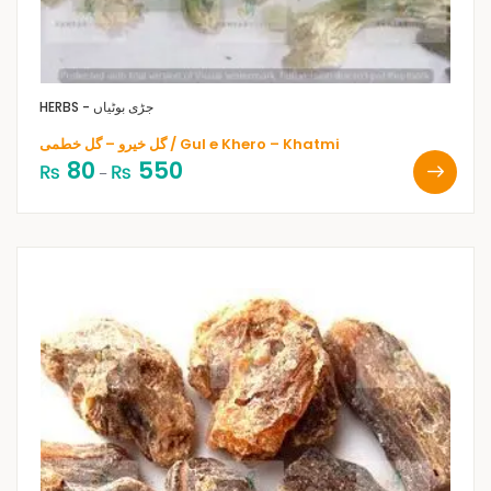
HERBS - جڑی بوٹیاں
گل خیرو – گل خطمی / Gul e Khero – Khatmi
80
550
₨
₨
–