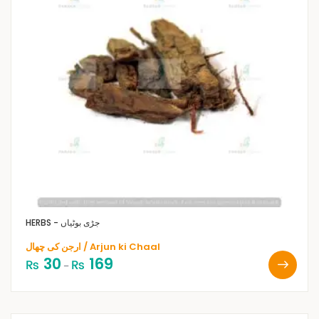
HERBS - جڑی بوٹیاں
ارجن کی چھال / Arjun ki Chaal
30
169
₨
₨
–