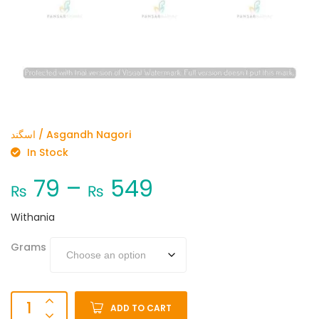
اسگند / Asgandh Nagori
In Stock
79
–
549
₨
₨
Withania
Grams
ADD TO CART