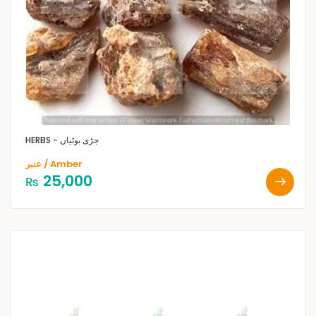
HERBS - جڑی بوٹیاں
عنبر / Amber
25,000
₨