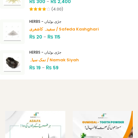
₨
₨
300
–
2,400
(4.00)
Rated
4.00
out
HERBS - جڑی بوٹیاں
of 5
سفیدہ کاشغری / Safeda Kashghari
₨
₨
20
–
115
HERBS - جڑی بوٹیاں
نمک سیاہ / Namak Siyah
₨
₨
19
–
59