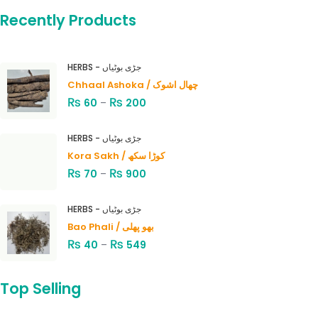
Recently Products
HERBS - جڑی بوٹیاں
Chhaal Ashoka / چھال اشوک
₨
₨
60
–
200
HERBS - جڑی بوٹیاں
Kora Sakh / کوڑا سکھ
₨
₨
70
–
900
HERBS - جڑی بوٹیاں
Bao Phali / بھو پھلی
₨
₨
40
–
549
Top Selling