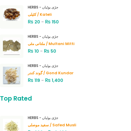
HERBS - جڑی بوٹیاں
کٹیلی / Kateli
₨
₨
20
–
150
HERBS - جڑی بوٹیاں
ملتانی مٹی / Multani Mitti
₨
₨
10
–
50
HERBS - جڑی بوٹیاں
گوند کندر / Gond Kundar
₨
₨
119
–
1,400
Top Rated
HERBS - جڑی بوٹیاں
سفید موصلی / Safed Musli