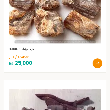
HERBS - جڑی بوٹیاں
عنبر / Amber
25,000
₨