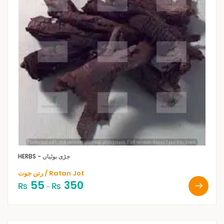
HERBS - جڑی بوٹیاں
رتن جوت / Ratan Jot
55
350
₨
₨
–