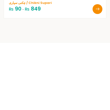
چکنی سپاری / Chikni Supari
90
849
₨
₨
–