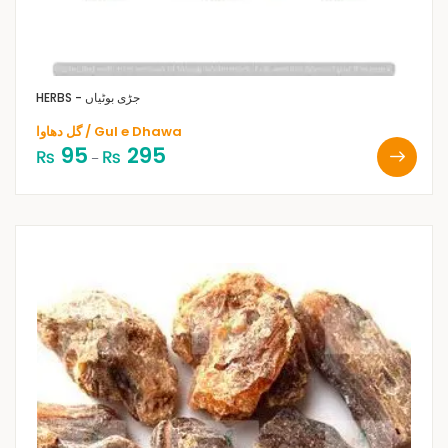
HERBS - جڑی بوٹیاں
گل دھاوا / Gul e Dhawa
95
295
₨
₨
–