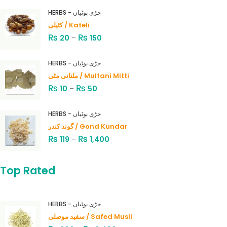
HERBS - جڑی بوٹیاں
کٹیلی / Kateli
₨
₨
20
–
150
HERBS - جڑی بوٹیاں
ملتانی مٹی / Multani Mitti
₨
₨
10
–
50
HERBS - جڑی بوٹیاں
گوند کندر / Gond Kundar
₨
₨
119
–
1,400
Top Rated
HERBS - جڑی بوٹیاں
سفید موصلی / Safed Musli