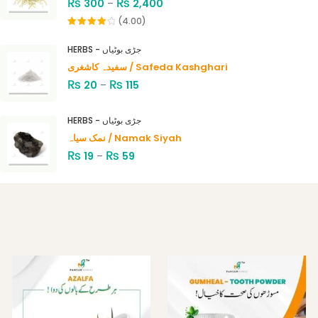
₨
₨
300
–
2,400
(4.00)
Rated
4.00
out
HERBS - جڑی بوٹیاں
of 5
سفیدہ کاشغری / Safeda Kashghari
₨
₨
20
–
115
HERBS - جڑی بوٹیاں
نمک سیاہ / Namak Siyah
₨
₨
19
–
59