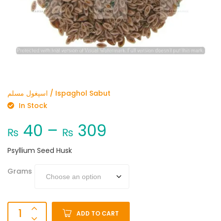
اسپغول مسلم / Ispaghol Sabut
In Stock
40
–
309
₨
₨
Psyllium Seed Husk
Grams
ADD TO CART