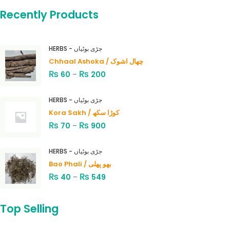
Recently Products
HERBS - جڑی بوٹیاں
Chhaal Ashoka / چھال اشوک
₨
₨
60
–
200
HERBS - جڑی بوٹیاں
Kora Sakh / کوڑا سکھ
₨
₨
70
–
900
HERBS - جڑی بوٹیاں
Bao Phali / بھو پھلی
₨
₨
40
–
549
Top Selling