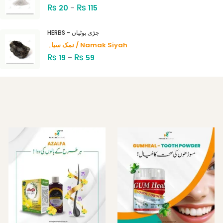
₨
₨
20
–
115
HERBS - جڑی بوٹیاں
نمک سیاہ / Namak Siyah
₨
₨
19
–
59