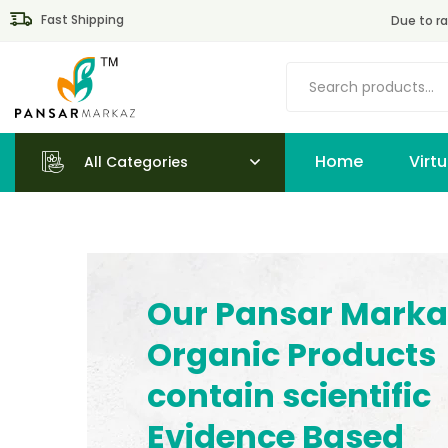
Fast Shipping
Due to ra
Home
All Categories
Our Pansar Marka
Organic Products
contain scientific
Evidence Based