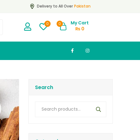
Pakistan
Delivery to All Over
My Cart
0
0
₨
0
Search