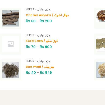
HERBS - جڑی بوٹیاں
Chhaal Ashoka / چھال اشوک
₨
₨
60
–
200
HERBS - جڑی بوٹیاں
Kora Sakh / کوڑا سکھ
₨
₨
70
–
900
HERBS - جڑی بوٹیاں
Bao Phali / بھو پھلی
₨
₨
40
–
549