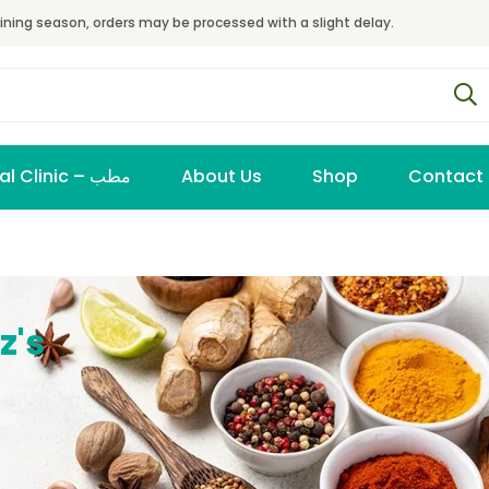
ining season, orders may be processed with a slight delay.
Virtual Clinic – مطب
About Us
Shop
Contact
z's