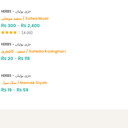
HERBS - جڑی بوٹیاں
سفید موصلی / Safed Musli
₨
₨
300
–
2,400
(4.00)
Rated
4.00
out
HERBS - جڑی بوٹیاں
of 5
سفیدہ کاشغری / Safeda Kashghari
₨
₨
20
–
115
HERBS - جڑی بوٹیاں
نمک سیاہ / Namak Siyah
₨
₨
19
–
59