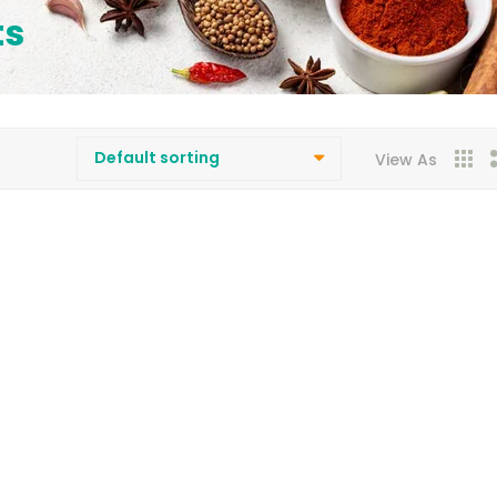
ts
View As