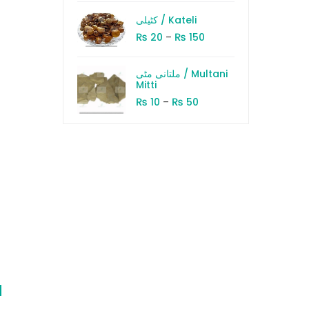
کٹیلی / Kateli
₨
₨
20
–
150
ملتانی مٹی / Multani
Mitti
₨
₨
10
–
50
d