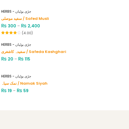
HERBS - جڑی بوٹیاں
سفید موصلی / Safed Musli
₨
₨
300
–
2,400
(4.00)
Rated
4.00
out
HERBS - جڑی بوٹیاں
of 5
سفیدہ کاشغری / Safeda Kashghari
₨
₨
20
–
115
HERBS - جڑی بوٹیاں
نمک سیاہ / Namak Siyah
₨
₨
19
–
59