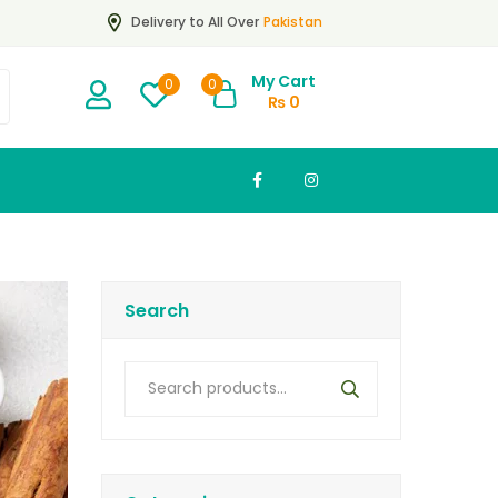
Pakistan
Delivery to All Over
My Cart
0
0
₨
0
Search