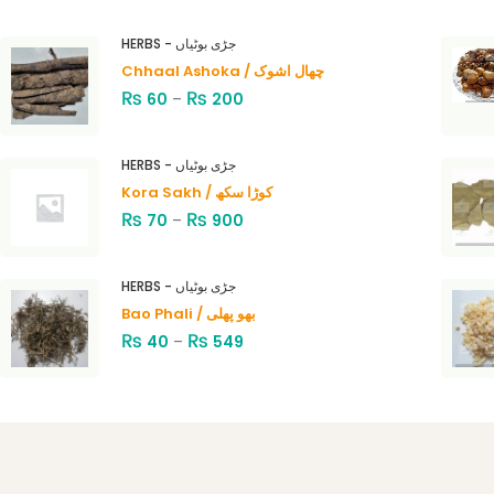
HERBS - جڑی بوٹیاں
Chhaal Ashoka / چھال اشوک
₨
₨
60
–
200
HERBS - جڑی بوٹیاں
Kora Sakh / کوڑا سکھ
₨
₨
70
–
900
HERBS - جڑی بوٹیاں
Bao Phali / بھو پھلی
₨
₨
40
–
549