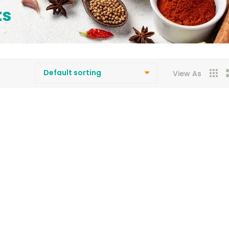
ts
View As