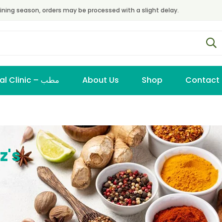
ining season, orders may be processed with a slight delay.
Virtual Clinic – مطب
About Us
Shop
Contact
z's