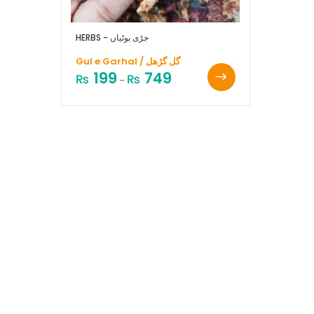
HERBS - جڑی بوٹیاں
Gul e Garhal / گل گڑھل
199
749
₨
₨
–