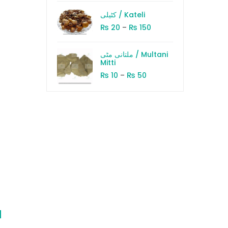
کٹیلی / Kateli
₨
₨
20
–
150
ملتانی مٹی / Multani
Mitti
₨
₨
10
–
50
d