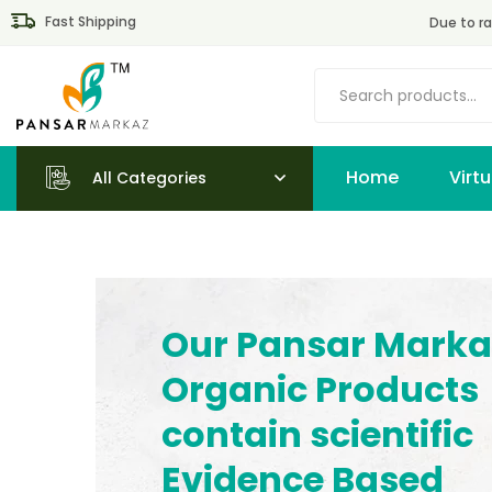
Fast Shipping
Due to ra
Home
All Categories
Our Pansar Marka
Organic Products
contain scientific
Evidence Based