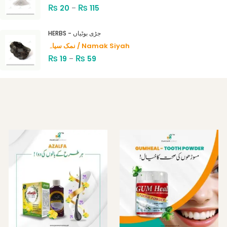
₨
₨
20
–
115
HERBS - جڑی بوٹیاں
نمک سیاہ / Namak Siyah
₨
₨
19
–
59