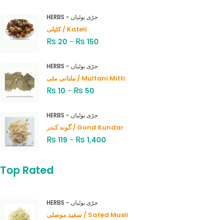
HERBS - جڑی بوٹیاں
کٹیلی / Kateli
₨
₨
20
–
150
HERBS - جڑی بوٹیاں
ملتانی مٹی / Multani Mitti
₨
₨
10
–
50
HERBS - جڑی بوٹیاں
گوند کندر / Gond Kundar
₨
₨
119
–
1,400
Top Rated
HERBS - جڑی بوٹیاں
سفید موصلی / Safed Musli