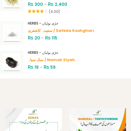
₨
₨
300
–
2,400
(4.00)
Rated
4.00
out
HERBS - جڑی بوٹیاں
of 5
سفیدہ کاشغری / Safeda Kashghari
₨
₨
20
–
115
HERBS - جڑی بوٹیاں
نمک سیاہ / Namak Siyah
₨
₨
19
–
59