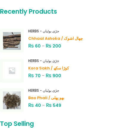
Recently Products
HERBS - جڑی بوٹیاں
Chhaal Ashoka / چھال اشوک
₨
₨
60
–
200
HERBS - جڑی بوٹیاں
Kora Sakh / کوڑا سکھ
₨
₨
70
–
900
HERBS - جڑی بوٹیاں
Bao Phali / بھو پھلی
₨
₨
40
–
549
Top Selling