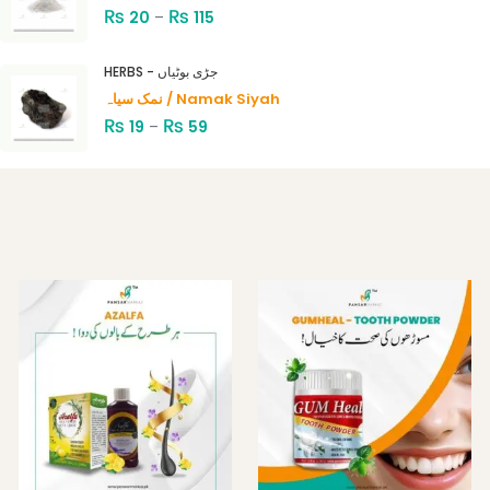
₨
₨
20
–
115
HERBS - جڑی بوٹیاں
نمک سیاہ / Namak Siyah
₨
₨
19
–
59