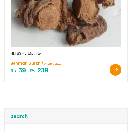
HERBS - جڑی بوٹیاں
Behman Surkh / بہمن سرخ
59
239
₨
₨
–
Search