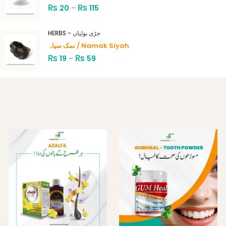
₨
₨
20
–
115
HERBS - جڑی بوٹیاں
نمک سیاہ / Namak Siyah
₨
₨
19
–
59