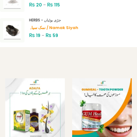
₨
₨
20
–
115
HERBS - جڑی بوٹیاں
نمک سیاہ / Namak Siyah
₨
₨
19
–
59